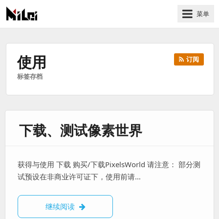
菜单
有
趣
好
使用
订阅
玩
标签存档
的
国
际
技
下载、测试像素世界
术
与
人
文
获得与使用 下载 购买/下载PixelsWorld 请注意： 部分测
的
试预设在非商业许可证下，使用前请…
分
享
下载、测试像素世界
继续阅读
站