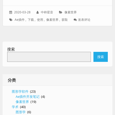
发
作
分
2020-03-28
中梓星音
像素世界
表
者：
类：
标
: 下
Ae插件
,
下载
,
使用
,
像素世界
,
获取
发表评论
于：
签：
载、
测
试
像
素
搜索
世
界
搜索
分类
图形学软件
(23)
Ae插件开发笔记
(4)
像素世界
(19)
学术
(40)
图形学
(6)