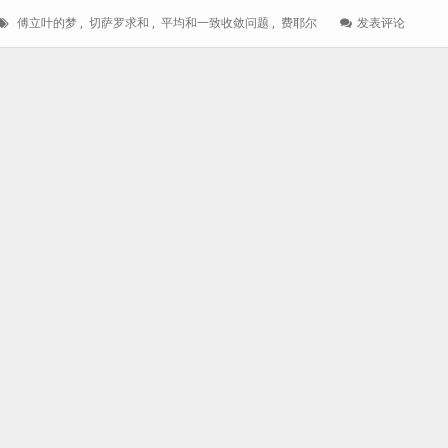
标
: 《傅
傅立叶的梦
,
切萨罗求和
,
平均和一致收敛问题
,
费耶尔
发表评论
签：
立
叶
的
梦》
第
一
章
——
天
才
少
年
Fejér
的
平
均
和
一
致
收
敛
问