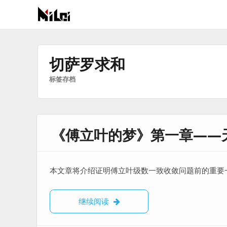
有
趣
好
切萨罗求和
玩
标签存档
的
国
际
技
《傅立叶的梦》第一章——天
术
与
人
文
本文章将介绍证明傅立叶级数一致收敛问题前的重要一
的
分
《傅立叶的梦》第一章——天才少年
继续阅读
享
站