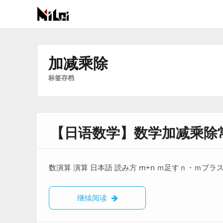
有
趣
好
加减乘除
玩
标签存档
的
国
际
技
【日语数学】数学加减乘除
术
与
人
文
数演算 演算 日本語 読み方 m+n ｍ足すｎ・ｍプラ
的
分
【日语数学】数学加减乘除常用词
继续阅读
享
站