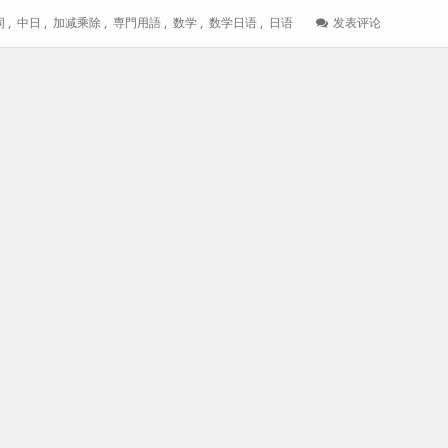
: 【日
词
,
中日
,
加减乘除
,
専門用語
,
数学
,
数学日语
,
日语
发表评论
语
数
学】
数
学
加
减
乘
除
常
用
词
查
询
表