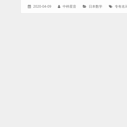
发
作
分
标
2020-04-09
中梓星音
日本数学
专有名
表
者：
类：
签：
于：