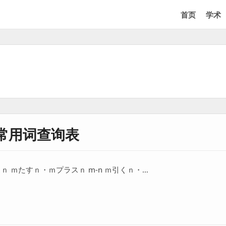
首页
学术
常用词查询表
スｎ ｍたすｎ・ｍプラスｎ m-n ｍ引くｎ・…
查询表