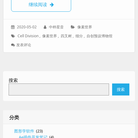
【像素世界自创预设博物馆】Cell division
继续阅读
发
作
分
2020-05-02
中梓星音
像素世界
表
者：
类：
标
Cell Division
,
像素世界
,
四叉树
,
细分
,
自创预设博物馆
于：
签：
: 【像
发表评论
素
世
界
自
创
搜索
预
设
搜索
博
物
馆】
Cell
Division
分类
四
叉
图形学软件
(23)
树
Ae插件开发笔记
(4)