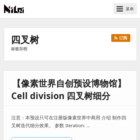
菜单
有
趣
好
四叉树
订阅
玩
标签存档
的
国
际
技
【像素世界自创预设博物馆】
术
与
Cell division 四叉树细分
人
文
的
注意：本预设只可在注册版像素世界中商用 介绍 制作四
分
叉树迭代细分效果。 参数 Iteration: …
享
站