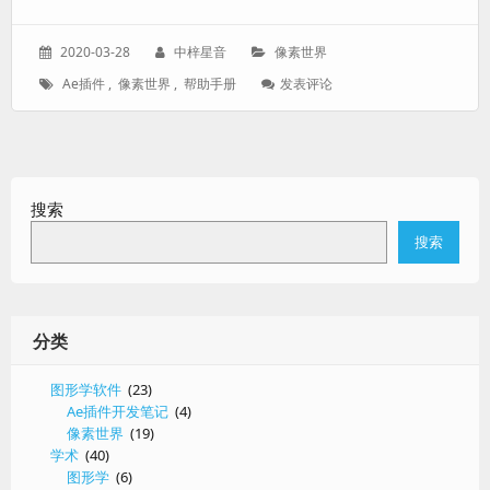
发
作
分
2020-03-28
中梓星音
像素世界
表
者：
类：
标
: 如
Ae插件
,
像素世界
,
帮助手册
发表评论
于：
签：
何
使
用
像
素
搜索
世
界
搜索
分类
图形学软件
(23)
Ae插件开发笔记
(4)
像素世界
(19)
学术
(40)
图形学
(6)