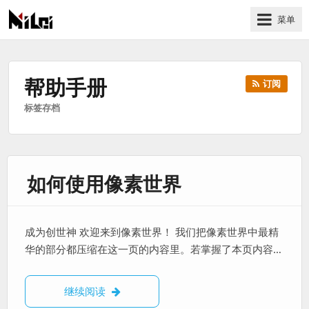
菜单
有
趣
好
帮助手册
订阅
玩
标签存档
的
国
际
技
如何使用像素世界
术
与
人
文
成为创世神 欢迎来到像素世界！ 我们把像素世界中最精
的
华的部分都压缩在这一页的内容里。若掌握了本页内容…
分
享
如何使用像素世界
继续阅读
站