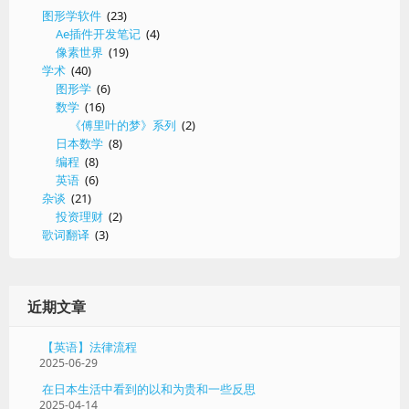
的
图形学软件
(23)
平
Ae插件开发笔记
(4)
均
像素世界
(19)
和
学术
(40)
一
图形学
(6)
致
数学
(16)
收
敛
《傅里叶的梦》系列
(2)
问
日本数学
(8)
题
编程
(8)
英语
(6)
杂谈
(21)
投资理财
(2)
歌词翻译
(3)
近期文章
【英语】法律流程
2025-06-29
在日本生活中看到的以和为贵和一些反思
2025-04-14