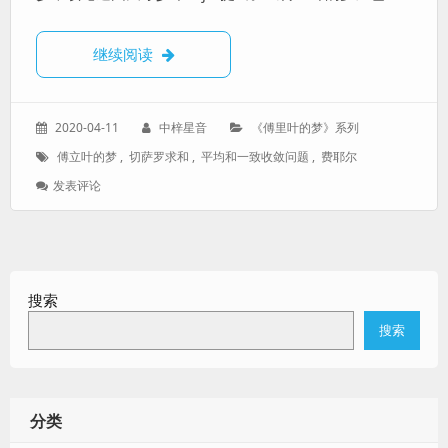
《傅立叶的梦》第一章——天才少年Fejér
继续阅读
发
作
分
2020-04-11
中梓星音
《傅里叶的梦》系列
表
者：
类：
标
傅立叶的梦
,
切萨罗求和
,
平均和一致收敛问题
,
费耶尔
于：
签：
: 《傅
发表评论
立
叶
的
梦》
第
搜索
一
章
搜索
——
天
才
少
年
分类
Fejér