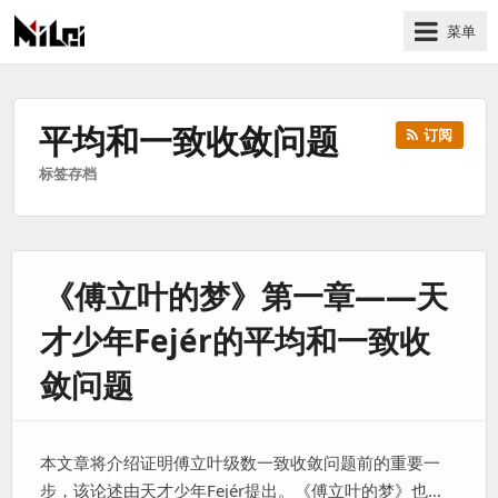
菜单
有
趣
好
平均和一致收敛问题
订阅
玩
标签存档
的
国
际
技
《傅立叶的梦》第一章——天
术
与
才少年Fejér的平均和一致收
人
文
敛问题
的
分
享
本文章将介绍证明傅立叶级数一致收敛问题前的重要一
站
步，该论述由天才少年Fejér提出。《傅立叶的梦》也…