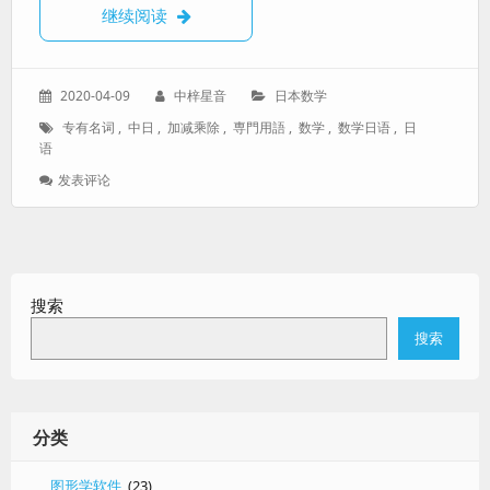
【日语数学】数学加减乘除常用词查询表
继续阅读
发
作
分
2020-04-09
中梓星音
日本数学
表
者：
类：
标
专有名词
,
中日
,
加减乘除
,
専門用語
,
数学
,
数学日语
,
日
于：
签：
语
: 【日
发表评论
语
数
学】
数
学
搜索
加
减
搜索
乘
除
常
用
词
分类
查
询
图形学软件
(23)