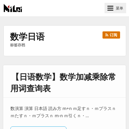
菜单
有
趣
好
数学日语
订阅
玩
标签存档
的
国
际
技
【日语数学】数学加减乘除常
术
与
用词查询表
人
文
的
数演算 演算 日本語 読み方 m+n ｍ足すｎ・ｍプラスｎ
分
ｍたすｎ・ｍプラスｎ m-n ｍ引くｎ・…
享
站