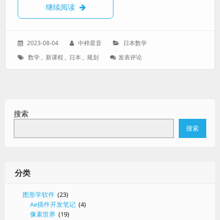
【日本高中数学】旧课程vs新课程
继续阅读
发
作
分
2023-08-04
中梓星音
日本数学
表
者：
类：
标
: 【日
数学
,
新课程
,
日本
,
规划
发表评论
于：
签：
本
高
中
数
学】
搜索
旧
课
搜索
程
Vs
新
课
程
分类
图形学软件
(23)
Ae插件开发笔记
(4)
像素世界
(19)