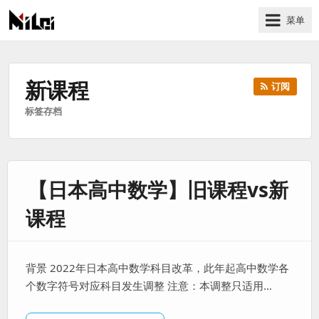
菜单
有
趣
好
新课程
订阅
玩
标签存档
的
国
际
技
【日本高中数学】旧课程vs新
术
与
课程
人
文
的
背景 2022年日本高中数学科目改革，此年起高中数学各
分
个数字符号对应科目发生调整 注意：本调整只适用…
享
站