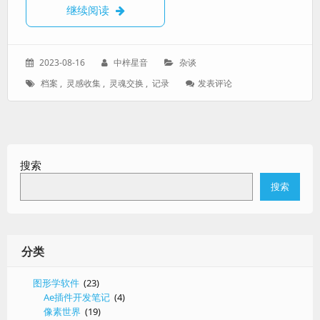
【杂谈】一些以灵魂交换为题材的多媒体作
继续阅读
发
作
分
2023-08-16
中梓星音
杂谈
表
者：
类：
标
: 【杂
档案
,
灵感收集
,
灵魂交换
,
记录
发表评论
于：
签：
谈】
一
些
以
灵
搜索
魂
交
搜索
换
为
题
材
的
分类
多
媒
图形学软件
(23)
体
Ae插件开发笔记
(4)
作
像素世界
(19)
品