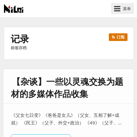
菜单
有
趣
好
记录
订阅
玩
标签存档
的
国
际
技
【杂谈】一些以灵魂交换为题
术
与
材的多媒体作品收集
人
文
的
《父女七日变》《爸爸是女儿》（父女、互相了解+成
分
就） 《民王》（父子、外交+政治） 《49》（父子、…
享
站