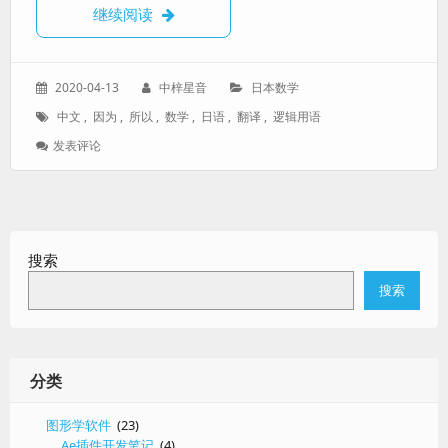
【日本数学】逻辑用语中日对照表
继续阅读
发
作
分
2020-04-13
中梓星音
日本数学
表
者：
类：
标
中文
,
因为
,
所以
,
数学
,
日语
,
翻译
,
逻辑用语
于：
签：
: 【日
发表评论
本
数
学】
逻
辑
搜索
用
语
搜索
中
日
对
照
表
分类
图形学软件
(23)
Ae插件开发笔记
(4)