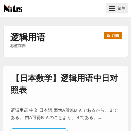
菜单
有
趣
好
逻辑用语
订阅
玩
标签存档
的
国
际
技
【日本数学】逻辑用语中日对
术
与
照表
人
文
的
逻辑用语 中文 日本語 因为A所以B Ａであるから、Ｂで
分
ある。 由A可得B Ａのことより、Ｂである。…
享
站