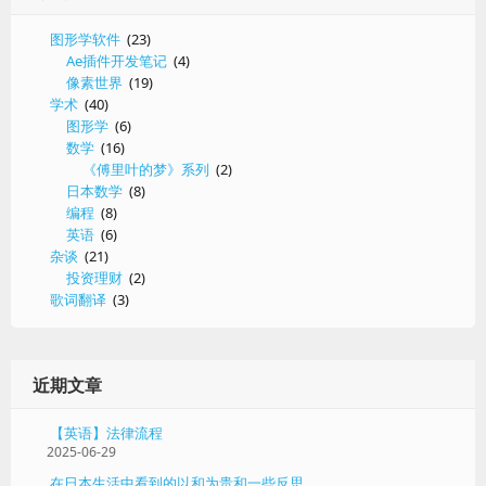
移
除
图形学软件
(23)
二
Ae插件开发笔记
(4)
值
像素世界
(19)
化
学术
(40)
颜
图形学
(6)
色
数学
(16)
区
《傅里叶的梦》系列
(2)
日本数学
(8)
编程
(8)
英语
(6)
杂谈
(21)
投资理财
(2)
歌词翻译
(3)
近期文章
【英语】法律流程
2025-06-29
在日本生活中看到的以和为贵和一些反思