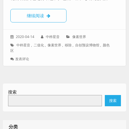
【像素世界自创预设博物馆】Color remove
继续阅读
发
作
分
2020-04-14
中梓星音
像素世界
表
者：
类：
标
中梓星音
,
二值化
,
像素世界
,
移除
,
自创预设博物馆
,
颜色
于：
签：
区
: 【像
发表评论
素
世
界
自
创
搜索
预
设
搜索
博
物
馆】
Color
Remove/Keep
分类