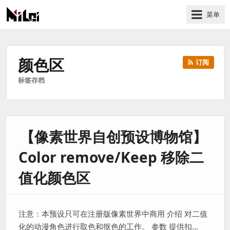
菜单
有
趣
好
颜色区
订阅
玩
标签存档
的
国
际
技
【像素世界自创预设博物馆】
术
与
Color remove/Keep 移除二
人
文
值化颜色区
的
分
享
注意：本预设只可在注册版像素世界中商用 介绍 对二值
站
化的动漫角色进行取色和抠色的工作。 参数 提供扣…