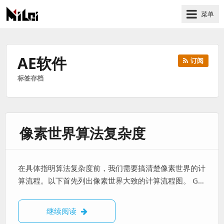
菜单
有
趣
好
AE软件
订阅
玩
标签存档
的
国
际
技
像素世界算法复杂度
术
与
人
文
在具体指明算法复杂度前，我们需要搞清楚像素世界的计
的
算流程。以下首先列出像素世界大致的计算流程图。 G…
分
享
像素世界算法复杂度
继续阅读
站