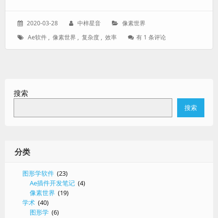
发
作
分
2020-03-28
中梓星音
像素世界
表
者：
类：
标
像
Ae软件
,
像素世界
,
复杂度
,
效率
有 1 条评论
于：
签：
素
世
界
算
法
搜索
复
杂
搜索
度
分类
图形学软件
(23)
Ae插件开发笔记
(4)
像素世界
(19)
学术
(40)
图形学
(6)