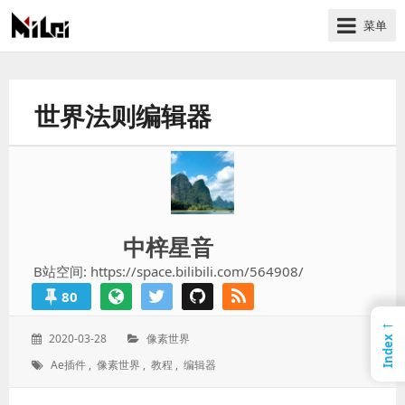
菜单
有
趣
好
世界法则编辑器
玩
的
国
际
技
术
中梓星音
与
B站空间: https://space.bilibili.com/564908/
人
80
文
←
的
发
分
2020-03-28
像素世界
Index
分
表
类：
标
Ae插件
,
像素世界
,
教程
,
编辑器
享
于：
签：
站