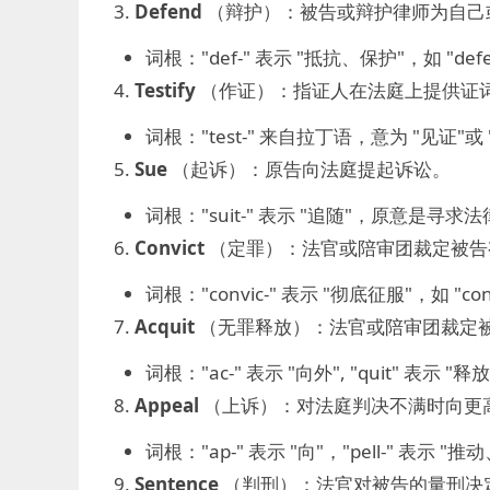
Defend
（辩护）：被告或辩护律师为自己
词根："def-" 表示 "抵抗、保护"，如 "de
Testify
（作证）：指证人在法庭上提供证
词根："test-" 来自拉丁语，意为 "见证"或
Sue
（起诉）：原告向法庭提起诉讼。
词根："suit-" 表示 "追随"，原意是寻求
Convict
（定罪）：法官或陪审团裁定被告
词根："convic-" 表示 "彻底征服"，如 "co
Acquit
（无罪释放）：法官或陪审团裁定
词根："ac-" 表示 "向外", "quit" 表示 
Appeal
（上诉）：对法庭判决不满时向更
词根："ap-" 表示 "向"，"pell-" 表示 
Sentence
（判刑）：法官对被告的量刑决