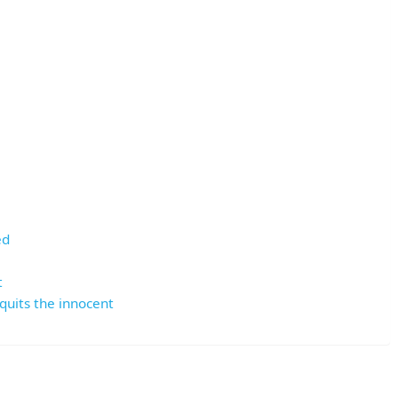
ed
t
quits the innocent