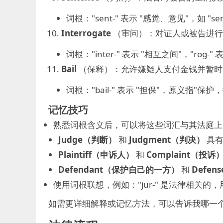
词根："sent-" 表示 "感觉、意见"，如 "s
Interrogate
（审问）：对证人或被告进行
词根："inter-" 表示 "相互之间"，"rog-"
Bail
（保释）：允许嫌疑人支付金钱并暂时
词根："bail-" 表示 "担保"，原义指"保
记忆技巧
熟悉词根含义后，可以将这些词汇与其法庭上
Judge（判断）
和
Judgment（判决）
具有
Plaintiff（申诉人）
和
Complaint（投诉
Defendant（保护自己的一方）
和
Defen
使用词根联想，例如："jur-" 是法律相关的
如需更详细解释或记忆方法，可以告诉我哪一