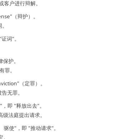
或客户进行辩解。
fense"（辩护）。
词。
 "证词"。
法律保护。
有罪。
nviction"（定罪）。
被告无罪。
"释放"，即 "释放出去"。
高级法庭提出请求。
"推动、驱使"，即 "推动请求"。
定。