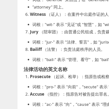
"attorney" 同上。
Witness
（证人）：在案件中出庭作证的人
词根："wit-" 表示 "见证"或 "智慧"，如 
Jury
（陪审团）：由普通公民组成，负责
词根："jur-" 表示 "法律、誓言"，如 "juri
Bailiff
（法警）：负责法庭秩序的人员。
词根："bail-" 表示 "管理、看守"，如 "ba
法律活动的英文名称
Prosecute
（起诉、检举）：指原告或检察
词根："pro-" 表示 "向前"，"secute"
Accuse
（指控）：指原告对被告提出罪名
词根："ac-" 表示 "向"，"cause" 表示 