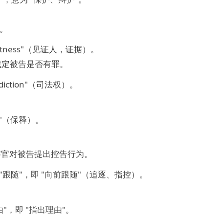
。
"witness"（见证人，证据）。
裁定被告是否有罪。
sdiction"（司法权）。
il"（保释）。
官对被告提出控告行为。
 表示 "跟随"，即 "向前跟随"（追逐、指控）。
。
"理由"，即 "指出理由"。