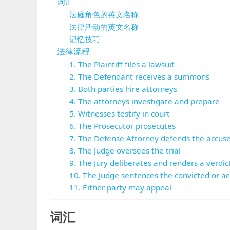
词汇
法庭角色的英文名称
法律活动的英文名称
记忆技巧
法律流程
1. The Plaintiff files a lawsuit
2. The Defendant receives a summons
3. Both parties hire attorneys
4. The attorneys investigate and prepare
5. Witnesses testify in court
6. The Prosecutor prosecutes
7. The Defense Attorney defends the accus
8. The Judge oversees the trial
9. The Jury deliberates and renders a verdic
10. The Judge sentences the convicted or ac
11. Either party may appeal
词汇