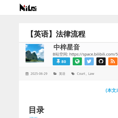
有
趣
好
【英语】法律流程
玩
的
中梓星音
国
B站空间: https://space.bilibili.com/
际
80
技
术
发
分
标
2025-06-29
英语
Court
,
Law
与
表
类：
签：
人
于：
文
(本文
的
分
享
目录
站