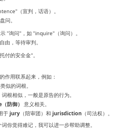
entence"（宣判，话语）。
盘问。
 表示 "询问"，如 "inquire"（询问）。
自由，等待审判。
护，托付的安全金"。
的作用联系起来，例如：
类似的词根。
）
词根相似，一般是原告的行为。
se（防御）
意义相关。
，用于
jury
（陪审团）和
jurisdiction
（司法权）。
个词你觉得难记，我可以进一步帮助调整。