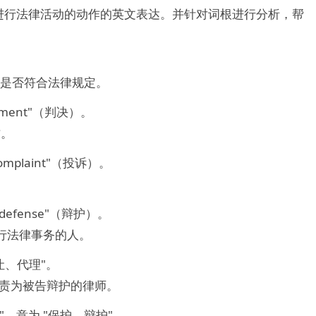
进行法律活动的动作的英文表达。并针对词根进行分析，帮
是否符合法律规定。
gment"（判决）。
方。
omplaint"（投诉）。
。
"defense"（辩护）。
行法律事务的人。
转让、代理"。
责为被告辩护的律师。
ere"，意为 "保护、辩护"。