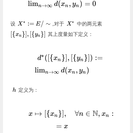
l
i
m
(
,
)
=
0
d
x
y
→
∞
:\Leftrightarrow 
n
n
n
\lim_{n\rightarrow 
X^*:=E/\sim
X^*
[\
∗
∗
:
=
/
∼
设
,对于
中的两元素
\infty}
X
E
X
{x_n\}],
{d(x_n,y_n)=0}
[
{
}
]
,
[
{
}
]
其上度量如下定义：
x
y
[\
n
n
{y_n\}]
d^*([\{x_n\}],[\
∗
(
[
{
}
]
,
[
{
}
]
)
:
=
d
x
y
n
n
{y_n\}]):=\lim_{n\rightarr
l
i
m
(
,
)
d
x
y
→
∞
{d(x_n,y_n)}
n
n
n
h
定义为：
h
x\mapsto [\
N
↦
[
{
}
]
,
∀
∈
,
:
x
x
n
x
n
n
{x_n\}],\quad\forall 
=
x
n\in\mathbb{N},x_n:=x