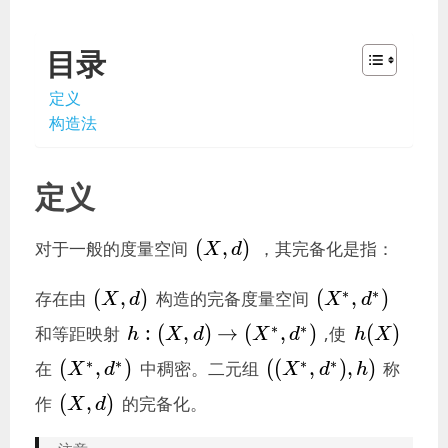
目录
定义
构造法
定义
(X,d)
(
,
)
对于一般的度量空间
，其完备化是指：
X
d
(X,d)
(X^*,d^*)
∗
∗
(
,
)
(
,
)
存在由
构造的完备度量空间
X
d
X
d
h:
h(X)
∗
∗
:
(
,
)
→
(
,
)
(
)
和等距映射
,使
h
X
d
X
d
h
X
(X,d)\rightarrow
(X^*,d^*)
((X^*,d^*),h)
∗
∗
∗
∗
(
,
)
(
(
,
)
,
)
在
中稠密。二元组
称
X
d
X
d
h
(X^*,d^*)
(X,d)
(
,
)
作
的完备化。
X
d