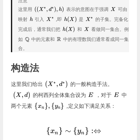
注意
((X^*,d^*),h)
X
∗
∗
这里用
(
(
,
)
,
)
表示的意图在于强调
可由
X
d
h
X
h
X^*
h(X)
X^*
∗
∗
映射
引入
,即
(
)
是
的子集。完备化
h
X
h
X
X
h(X)
X
完成后，通常我们把
(
)
和
看做同一集合。例
h
X
X
\mathbb{Q}
\mathbb{R}
Q
R
如
中的元素和
中的有理数我们通常看成同一集
合。
构造法
(X^*,d^*)
∗
∗
(
,
)
这里我们给出
的一般构造手法。
X
d
(X,d)
E
E
(
,
)
的柯西列全体集合设为
，对于
中
X
d
E
E
\
{
}
,
{
}
两个元素
,定义如下满足关系：
x
y
n
n
{x_n\},\
{y_n\}
\{x_n\}\sim\
{
}
∼
{
}
:
⇔
x
y
n
n
{y_n\} 