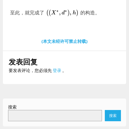
((X^*,d^*),h)
∗
∗
(
(
,
)
,
)
至此，就完成了
的构造。
X
d
h
(本文未经许可禁止转载)
发表回复
要发表评论，您必须先
登录
。
搜索
搜索