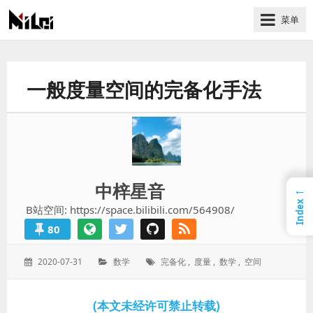
菜单
有
趣
好
一般度量空间的完备化手法
玩
的
国
际
技
术
中梓星音
←
与
Index
B站空间: https://space.bilibili.com/564908/
人
80
文
的
发
分
标
2020-07-31
数学
完备化
,
度量
,
数学
,
空间
分
表
类：
签：
享
于：
站
(本文未经许可禁止转载)