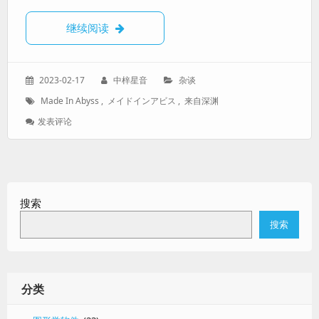
【随笔】来自深渊、与深渊精神
继续阅读
发
作
分
2023-02-17
中梓星音
杂谈
表
者：
类：
标
Made In Abyss
,
メイドインアビス
,
来自深渊
于：
签：
: 【随
发表评论
笔】
来
自
深
渊、
搜索
与
深
搜索
渊
精
神
分类