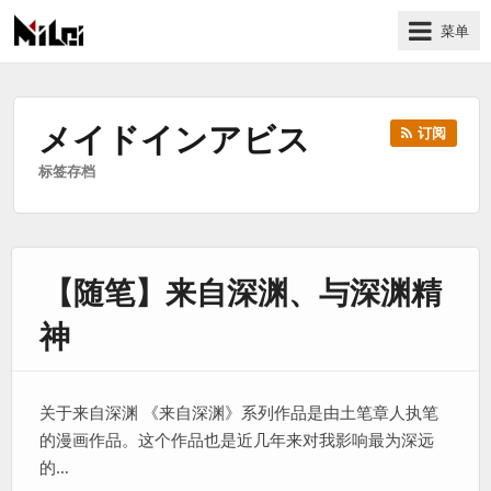
菜单
有
趣
好
メイドインアビス
订阅
玩
标签存档
的
国
际
技
【随笔】来自深渊、与深渊精
术
与
神
人
文
的
关于来自深渊 《来自深渊》系列作品是由土笔章人执笔
分
的漫画作品。这个作品也是近几年来对我影响最为深远
享
的…
站