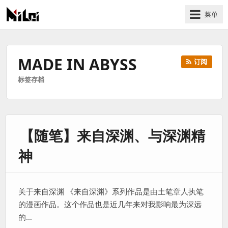
菜单
有
趣
好
MADE IN ABYSS
订阅
玩
标签存档
的
国
际
技
【随笔】来自深渊、与深渊精
术
与
神
人
文
的
关于来自深渊 《来自深渊》系列作品是由土笔章人执笔
分
的漫画作品。这个作品也是近几年来对我影响最为深远
享
的…
站