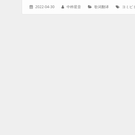
发
作
分
标
2022-04-30
中梓星音
歌词翻译
ヨミビ
表
者：
类：
签：
于：