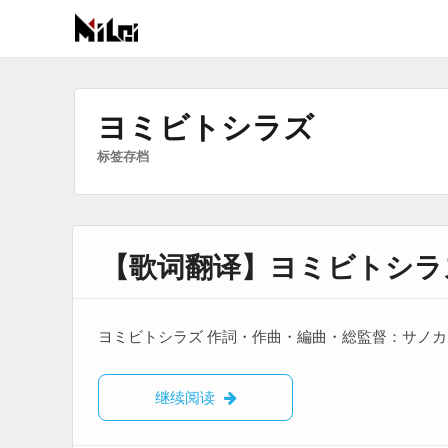
有
趣
好
ヨミビトシラズ
玩
标签存档
的
国
际
技
【歌词翻译】ヨミビトシラ
术
与
人
文
ヨミビトシラズ 作詞・作曲・編曲・総監督：サノカ
的
分
【歌词翻译】ヨミビトシラズ
继续阅读
享
站