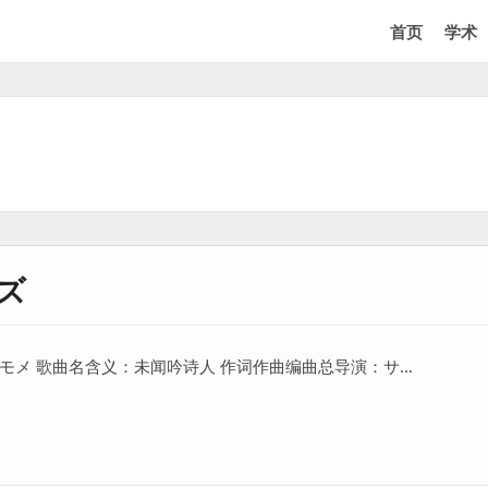
首页
学术
ズ
モメ 歌曲名含义：未闻吟诗人 作词作曲编曲总导演：サ…