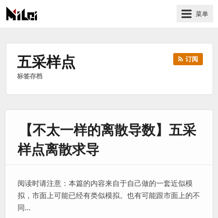
菜单
有
趣
好
五采样点
订阅
玩
标签存档
的
国
际
技
【不太一样的离散导数】五采
术
与
样点离散求导
人
文
的
阅读时请注意：本篇的内容来自于自己做的一套近似模
分
拟，市面上可能已经有类似模拟。也有可能跟市面上的不
享
同…
站