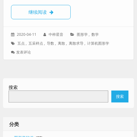
【不太一样的离散导数】五采样点离散求导
继续阅读
发
作
分
2020-04-11
中梓星音
图形学
,
数学
表
者：
类：
标
五点
,
五采样点
,
导数
,
离散
,
离散求导
,
计算机图形学
于：
签：
: 【不
发表评论
太
一
样
的
离
搜索
散
导
搜索
数】
五
采
样
点
分类
离
散