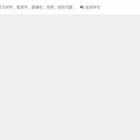
: OpenGL
射几何学
,
图形学
,
摄像机
,
矩阵
,
线性代数
发表评论
透
视
矩
阵
构
造
法