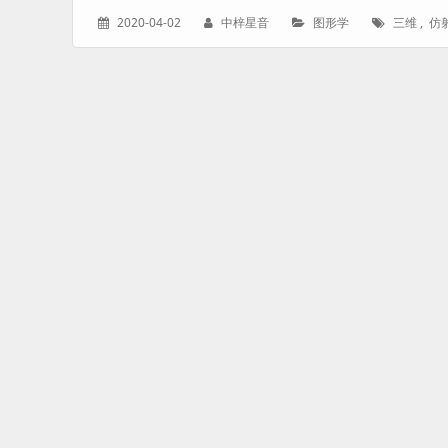
发
作
分
标
2020-04-02
中梓星音
图形学
三维
,
仿
表
者：
类：
签：
于：