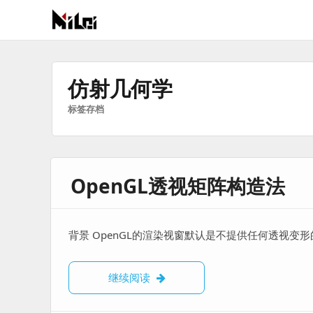
有
趣
好
仿射几何学
玩
标签存档
的
国
际
技
OpenGL透视矩阵构造法
术
与
人
文
背景 OpenGL的渲染视窗默认是不提供任何透视
的
分
OpenGL透视矩阵构造法
继续阅读
享
站