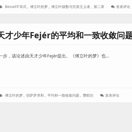
标
Bessel不等式
,
傅立叶的梦
,
傅立叶级数与完美主义者
,
第二章
发表评论
签：
才少年Fejér的平均和一致收敛问
步，该论述由天才少年Fejér提出。《傅立叶的梦》也…
Fejér的平均和一致收敛问题
标
: 《傅
傅立叶的梦
,
切萨罗求和
,
平均和一致收敛问题
,
费耶尔
发表评论
签：
立
叶
的
梦》
B
第
一