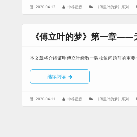
发
作
分
2020-04-12
中梓星音
《傅里叶的梦》系列
表
者：
类：
于：
《傅立叶的梦》第一章——天
本文章将介绍证明傅立叶级数一致收敛问题前的重要一
《傅立叶的梦》第一章——天才少年
继续阅读
发
作
分
2020-04-11
中梓星音
《傅里叶的梦》系列
表
者：
类：
于：