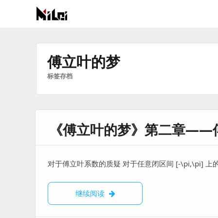
有
趣
好
傅立叶的梦
玩
标签存档
的
国
际
技
《傅立叶的梦》第二章——傅
术
与
人
文
对于傅立叶系数的质疑 对于任意闭区间 [-\pi,\pi] 
的
分
《傅立叶的梦》第二章——傅立叶级
继续阅读
享
站