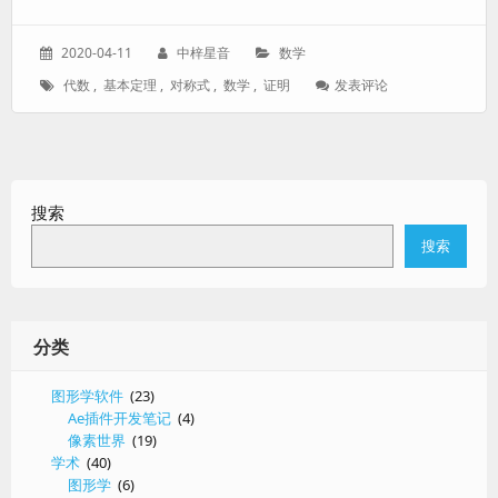
发
作
分
2020-04-11
中梓星音
数学
表
者：
类：
标
: 【证
代数
,
基本定理
,
对称式
,
数学
,
证明
发表评论
于：
签：
明】
对
称
式
的
搜索
基
本
搜索
定
理
分类
图形学软件
(23)
Ae插件开发笔记
(4)
像素世界
(19)
学术
(40)
图形学
(6)