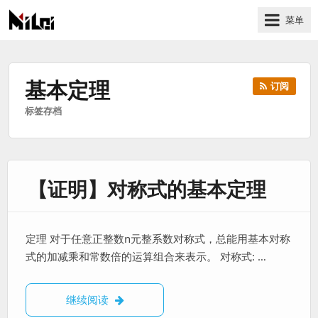
菜单
有
趣
好
基本定理
订阅
玩
标签存档
的
国
际
技
【证明】对称式的基本定理
术
与
人
文
定理 对于任意正整数n元整系数对称式，总能用基本对称
的
式的加减乘和常数倍的运算组合来表示。 对称式: …
分
享
【证明】对称式的基本定理
继续阅读
站