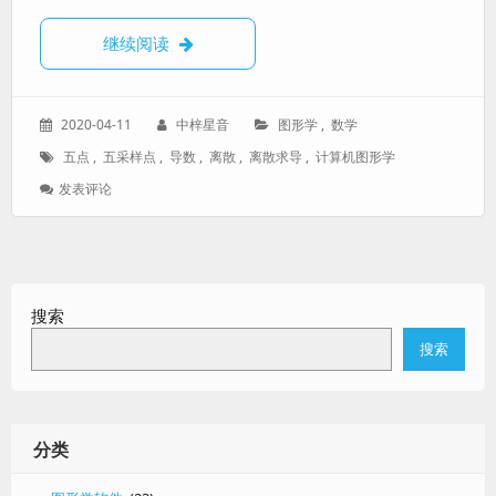
【不太一样的离散导数】五采样点离散求导
继续阅读
发
作
分
2020-04-11
中梓星音
图形学
,
数学
表
者：
类：
标
五点
,
五采样点
,
导数
,
离散
,
离散求导
,
计算机图形学
于：
签：
: 【不
发表评论
太
一
样
的
离
搜索
散
导
搜索
数】
五
采
样
点
分类
离
散