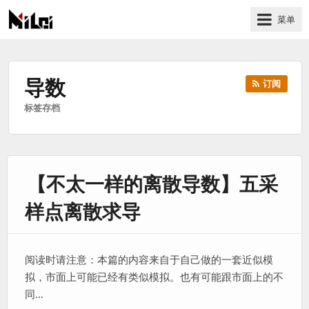
菜单
有
趣
好
导数
订阅
玩
标签存档
的
国
际
技
【不太一样的离散导数】五采
术
与
样点离散求导
人
文
的
阅读时请注意：本篇的内容来自于自己做的一套近似模
分
拟，市面上可能已经有类似模拟。也有可能跟市面上的不
享
同…
站