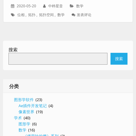
发
作
分
2020-05-20
中梓星音
数学
表
者：
类：
标
: 拓
位相
,
拓扑
,
拓扑空间
,
数学
发表评论
于：
签：
扑
空
间
是
什
搜索
么？
搜索
分类
图形学软件
(23)
Ae插件开发笔记
(4)
像素世界
(19)
学术
(40)
图形学
(6)
数学
(16)