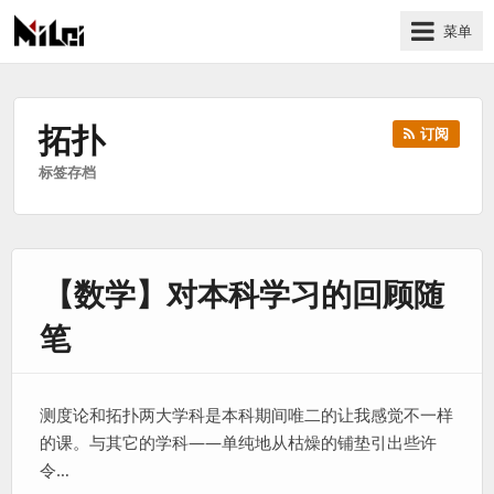
菜单
有
趣
好
拓扑
订阅
玩
标签存档
的
国
际
技
【数学】对本科学习的回顾随
术
与
笔
人
文
的
测度论和拓扑两大学科是本科期间唯二的让我感觉不一样
分
的课。与其它的学科——单纯地从枯燥的铺垫引出些许
享
令…
站