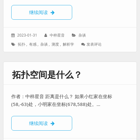
【数学】对本科学习的回顾随笔
继续阅读
发
作
分
2023-01-31
中梓星音
杂谈
表
者：
类：
标
: 【数
拓扑
,
有感
,
杂谈
,
测度
,
解析学
发表评论
于：
签：
学】
对
本
科
拓扑空间是什么？
学
习
的
回
作者：中梓星音 距离是什么？ 如果小红家在坐标
顾
随
(58,-63)处，小明家在坐标(678,588)处。…
笔
拓扑空间是什么？
继续阅读