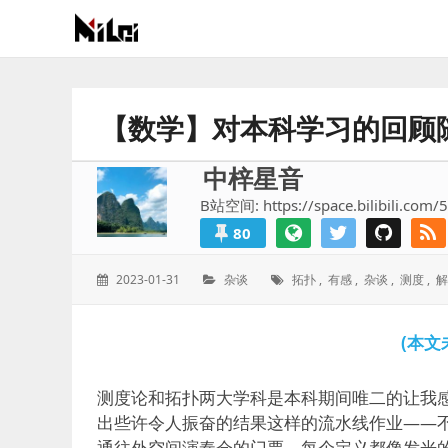
有
趣
好
【数学】对本科学习的回顾
玩
的
中梓星音
国
B站空间: https://space.bilibili.com/
际
80
技
术
发
分
标
2023-01-31
杂谈
拓扑
,
有感
,
杂谈
,
测度
,
解
与
表
类：
签：
人
于：
文
(本文
的
分
测度论和拓扑两大学科是本科期间唯二的让我
享
出些许令人振奋的结果这样的流水线作业——
站
通往外空间演奏会的门票，每个定义都像发光