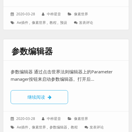
发
作
分
2020-03-28
中梓星音
像素世界
表
者：
类：
标
: 像
Ae插件
,
像素世界
,
教程
,
预设
发表评论
于：
签：
素
世
界
预
参数编辑器
设
管
理
方
参数编辑器 通过点击世界法则编辑器上的Parameter
法
manager按钮来启动参数编辑器。打开后…
参数编辑器
继续阅读
发
作
分
2020-03-28
中梓星音
像素世界
表
者：
类：
标
: 参
Ae插件
,
像素世界
,
参数编辑器
,
教程
发表评论
于：