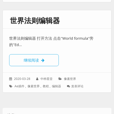
签：
数
编
辑
器
世界法则编辑器
世界法则编辑器 打开方法 点击"World formula"旁
的"Ed…
世界法则编辑器
继续阅读
发
作
分
2020-03-28
中梓星音
像素世界
表
者：
类：
标
: 世
Ae插件
,
像素世界
,
教程
,
编辑器
发表评论
于：
签：
界
法
则
编
辑