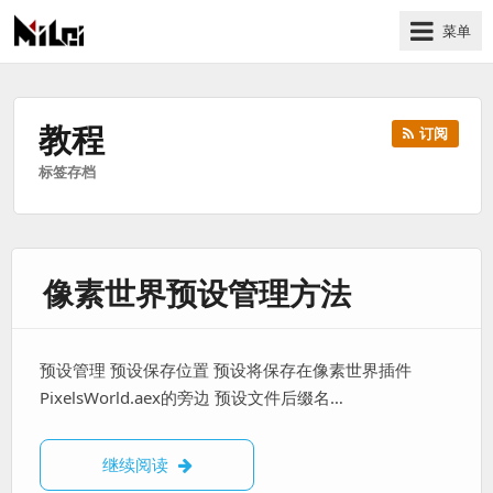
菜单
有
趣
好
教程
订阅
玩
标签存档
的
国
际
技
像素世界预设管理方法
术
与
人
文
预设管理 预设保存位置 预设将保存在像素世界插件
的
PixelsWorld.aex的旁边 预设文件后缀名…
分
享
像素世界预设管理方法
继续阅读
站