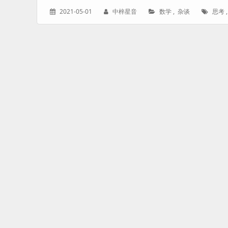
发
作
分
标
2021-05-01
中梓星音
数学
,
杂谈
思考
表
者：
类：
签：
于：