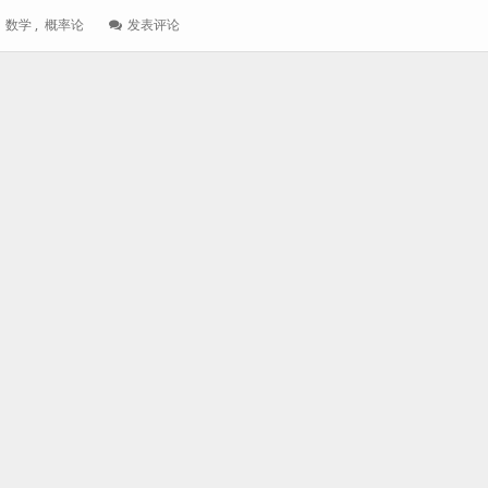
: 一
,
数学
,
概率论
发表评论
根
针
落
在
[0,1]
这
个
实
数
区
间
上
的
0.5
处
的
概
率
是
多
少？
概