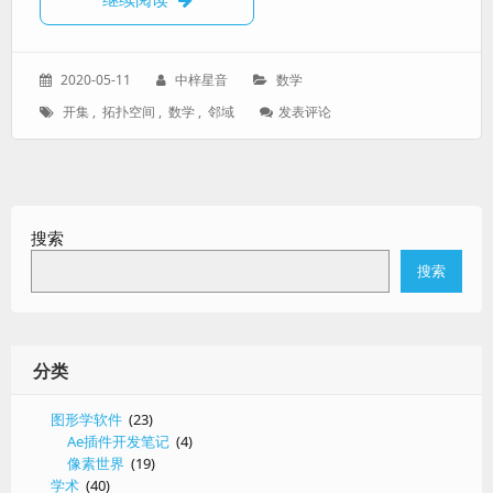
发
作
分
2020-05-11
中梓星音
数学
表
者：
类：
标
: 邻
开集
,
拓扑空间
,
数学
,
邻域
发表评论
于：
签：
域
生
成
的
拓
搜索
扑
空
搜索
间
分类
图形学软件
(23)
Ae插件开发笔记
(4)
像素世界
(19)
学术
(40)