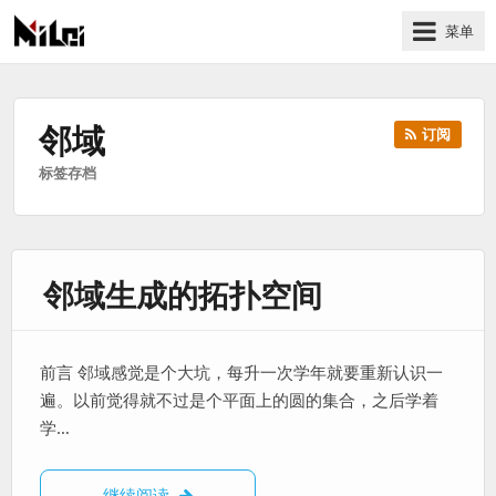
菜单
有
趣
好
邻域
订阅
玩
标签存档
的
国
际
技
邻域生成的拓扑空间
术
与
人
文
前言 邻域感觉是个大坑，每升一次学年就要重新认识一
的
遍。以前觉得就不过是个平面上的圆的集合，之后学着
分
学…
享
站
邻域生成的拓扑空间
继续阅读