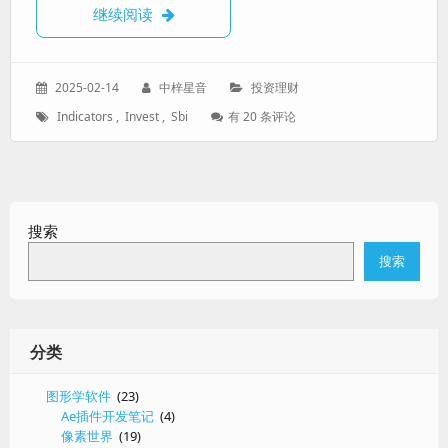
【初探理财2】SBI证券交易中提供的投资指
继续阅读
发
作
分
2025-02-14
中梓星音
投资理财
表
者：
类：
标
【初
Indicators
,
Invest
,
Sbi
有 20 条评论
于：
签：
探
理
财
2】
SBI
搜索
证
券
搜索
交
易
中
提
供
分类
的
投
图形学软件
(23)
资
Ae插件开发笔记
(4)
指
像素世界
(19)
标