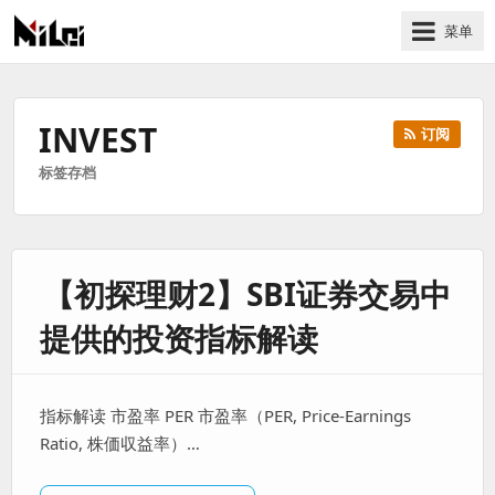
菜单
有
趣
好
INVEST
订阅
玩
标签存档
的
国
际
技
【初探理财2】SBI证券交易中
术
与
提供的投资指标解读
人
文
的
指标解读 市盈率 PER 市盈率（PER, Price-Earnings
分
Ratio, 株価収益率）…
享
站