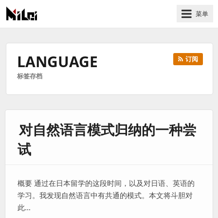
菜单
有
趣
好
LANGUAGE
订阅
玩
标签存档
的
国
际
技
对自然语言模式归纳的一种尝
术
与
试
人
文
的
概要 通过在日本留学的这段时间，以及对日语、英语的
分
学习。我发现自然语言中有共通的模式。本文将斗胆对
享
此…
站