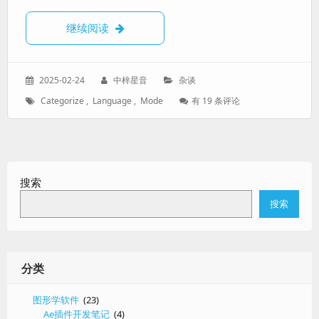
对自然语言模式归纳的一种尝试
继续阅读
发
作
分
2025-02-24
中梓星音
杂谈
表
者：
类：
标
对
Categorize
,
Language
,
Mode
有 19 条评论
于：
签：
自
然
语
言
模
搜索
式
归
搜索
纳
的
一
种
尝
分类
试
图形学软件
(23)
Ae插件开发笔记
(4)