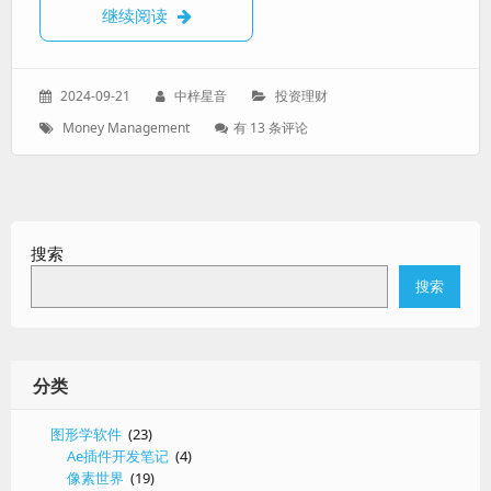
【初探理财】看公司营收时的一些重要指标
继续阅读
发
作
分
2024-09-21
中梓星音
投资理财
表
者：
类：
标
【初
Money Management
有 13 条评论
于：
签：
探
理
财】
看
公
搜索
司
营
搜索
收
时
的
一
些
分类
重
要
图形学软件
(23)
指
Ae插件开发笔记
(4)
标
像素世界
(19)