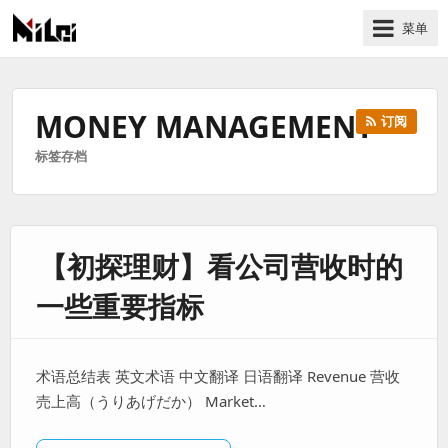
菜单
有
趣
好
MONEY MANAGEMENT
订阅
玩
标签存档
的
国
际
技
【初探理财】看公司营收时的
术
与
一些重要指标
人
文
的
术语总结表 英文术语 中文翻译 日语翻译 Revenue 营收
分
売上高（うりあげだか） Market…
享
站