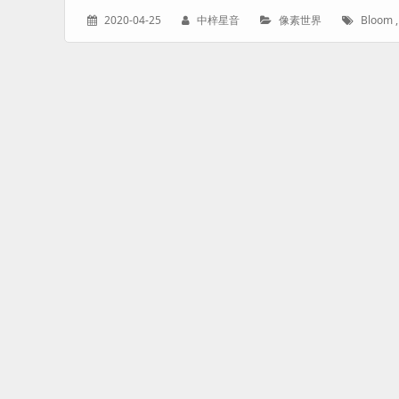
发
作
分
标
2020-04-25
中梓星音
像素世界
Bloom
表
者：
类：
签：
于：