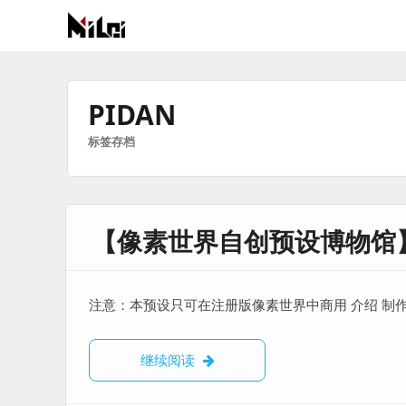
有
趣
好
PIDAN
玩
标签存档
的
国
际
技
【像素世界自创预设博物馆】
术
与
人
文
注意：本预设只可在注册版像素世界中商用 介绍 制作发光特效 
的
分
【像素世界自创预设博物馆】Bloo
继续阅读
享
站