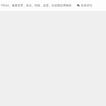
: 【像
,
PiDan
,
像素世界
,
发光
,
特效
,
皮蛋
,
自创预设博物馆
发表评论
素
世
界
自
创
预
设
博
物
馆】
Bloom
发
光
特
效