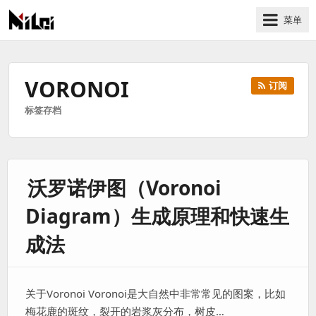
菜单
有
趣
好
VORONOI
订阅
玩
标签存档
的
国
际
技
沃罗诺伊图（Voronoi
术
与
Diagram）生成原理和快速生
人
文
成法
的
分
享
关于Voronoi Voronoi是大自然中非常常见的图案，比如
站
梅花鹿的斑纹，裂开的岩浆灰分布，树皮…