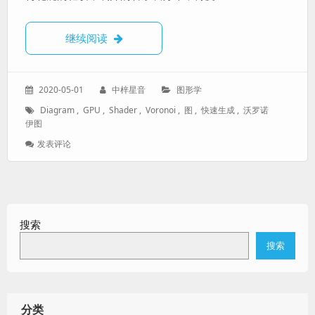
沃罗诺伊图（Voronoi Diagram）生成原
继续阅读
发
作
分
2020-05-01
中梓星音
图形学
表
者：
类：
标
Diagram
,
GPU
,
Shader
,
Voronoi
,
图
,
快速生成
,
沃罗诺
于：
签：
伊图
: 沃
发表评论
罗
诺
伊
图
（Voronoi
搜索
Diagram）
生
搜索
成
原
理
和
快
分类