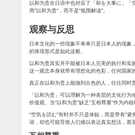
以和为贵在日语中也对应了「和を大事に」「空
用“以和为贵”，而不是“氛围解读”。
观察与反思
日本文化的一些现象不单单只是日本人的现象
的体现形式是如此这般。
以和为贵其实并不能被日本人完美的执行和实
这一观念本身就带有理想化的色彩，任何国家
真正在以和为贵上能做到出色的人，往往同时
「以和为贵」可以理解为一种表层的文化行为
价值观。当“以和为贵”缺乏“互相尊重”作为
“空気を読む”有时并不只是体贴，而是带有“
谐，却也可能导致人们难以表达真实想法，甚