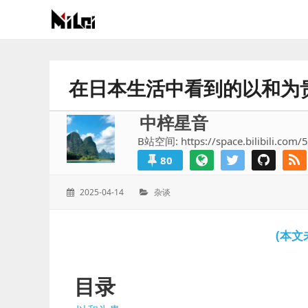
有
趣
好
在日本生活中看到的以和为
玩
的
中梓星音
国
B站空间: https://space.bilibili.com/
际
80
技
术
发
分
2025-04-14
杂谈
与
表
类：
人
于：
文
(本文
的
分
享
目录
站