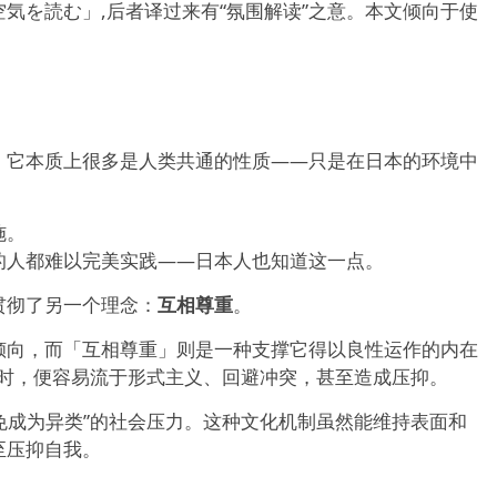
気を読む」,后者译过来有“氛围解读”之意。本文倾向于使
，它本质上很多是人类共通的性质——只是在日本的环境中
施。
的人都难以完美实践——日本人也知道这一点。
贯彻了另一个理念：
互相尊重
。
倾向，而「互相尊重」则是一种支撑它得以良性运作的内在
内核时，便容易流于形式主义、回避冲突，甚至造成压抑。
避免成为异类”的社会压力。这种文化机制虽然能维持表面和
至压抑自我。