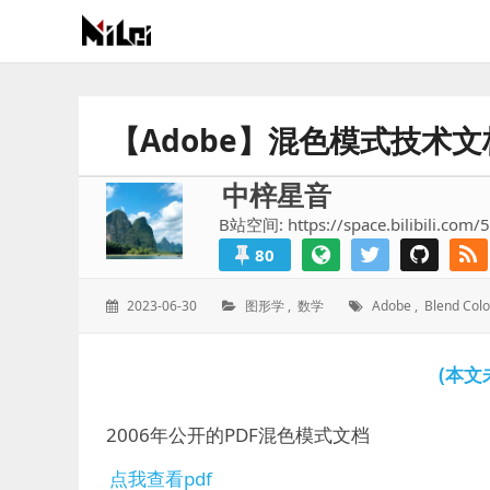
有
趣
好
【Adobe】混色模式技术
玩
的
中梓星音
国
B站空间: https://space.bilibili.com/
际
80
技
术
发
分
标
2023-06-30
图形学
,
数学
Adobe
,
Blend Colo
与
表
类：
签：
人
于：
文
(本文
的
分
2006年公开的PDF混色模式文档
享
站
点我查看pdf