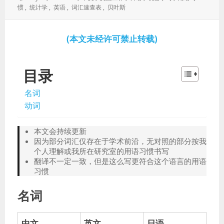
于：
签：
惯
,
统计学
,
英语
,
词汇速查表
,
贝叶斯
(本文未经许可禁止转载)
目录
名词
动词
本文会持续更新
因为部分词汇仅存在于学术前沿，无对照的部分按我
个人理解或我所在研究室的用语习惯书写
翻译不一定一致，但是这么写更符合这个语言的用语
习惯
名词
中文
英文
日语