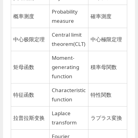
Probability
概率测度
確率測度
measure
Central limit
中心极限定理
中心極限定理
theorem(CLT)
Moment-
矩母函数
generating
積率母関数
function
Characteristic
特征函数
特性関数
function
Laplace
拉普拉斯变换
ラプラス変換
transform
Fourier