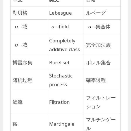
勒贝格
Lebesgue
ルベーグ
σ
σ
σ
-域
-field
-集合体
σ
σ
σ
Completely
σ
-域
完全加法族
σ
additive class
博雷尔集
Borel set
ボレル集合
Stochastic
随机过程
確率過程
process
フィルトレー
滤流
Filtration
ション
マルチンゲー
鞍
Martingale
ル