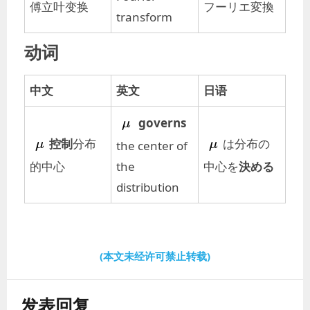
傅立叶变换
フーリエ変換
transform
动词
中文
英文
日语
\mu
governs
μ
\mu
\mu
控制
分布
は分布の
μ
the center of
μ
的中心
the
中心を
決める
distribution
(本文未经许可禁止转载)
发表回复