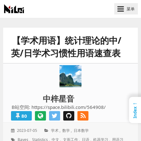
菜单
有
趣
好
【学术用语】统计理论的中/
玩
的
英/日学术习惯性用语速查表
国
际
技
术
与
中梓星音
人
←
文
B站空间: https://space.bilibili.com/564908/
Index
的
80
分
享
发
分
2023-07-05
学术
,
数学
,
日本数学
站
表
类：
标
Bayes
,
Statistics
,
中文
,
文面工作
,
日语
,
机器学习
,
用语习