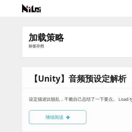
有
趣
好
加载策略
玩
标签存档
的
国
际
技
【Unity】音频预设定解析
术
与
人
文
设定描述比较乱，干脆自己总结了一下要点。 Load ty
的
分
【Unity】音频预设定解析
继续阅读
享
站