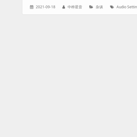
发
作
分
标
2021-09-18
中梓星音
杂谈
Audio Setti
表
者：
类：
签：
于：