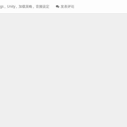
: 【Unity】
ngs
,
Unity
,
加载策略
,
音频设定
发表评论
音
频
预
设
定
解
析