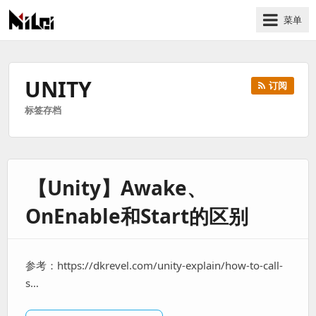
菜单
有
趣
好
UNITY
订阅
玩
标签存档
的
国
际
技
【Unity】Awake、
术
与
OnEnable和Start的区别
人
文
的
参考：https://dkrevel.com/unity-explain/how-to-call-
分
s…
享
站