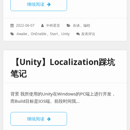
【Unity】Awake、OnEnable和Start的区别
继续阅读
发
作
分
2022-06-07
中梓星音
杂谈
,
编程
表
者：
类：
标
: 【Unity】
Awake
,
OnEnable
,
Start
,
Unity
发表评论
于：
签：
Awake、
OnEnable
和
Start
【Unity】Localization踩坑
的
区
笔记
别
背景 我所使用的Unity在Windows的PC端上进行开发，
而Build目标是IOS端。前段时间我…
【Unity】Localization踩坑笔记
继续阅读