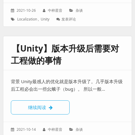
发
作
分
2021-10-26
中梓星音
杂谈
表
者：
类：
标
: 【Unity】
Localization
,
Unity
发表评论
于：
签：
Localization
踩
坑
笔
【Unity】版本升级后需要对
记
工程做的事情
背景 Unity最感人的优化就是版本升级了。几乎版本升级
后工程必会出一些幺蛾子（bug）。 所以一般…
【Unity】版本升级后需要对工程做的事情
继续阅读
发
作
分
2021-10-14
中梓星音
杂谈
表
者：
类：