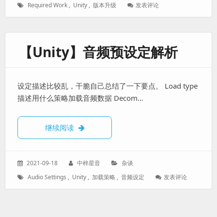
标
: 【Unity】
Required Work
,
Unity
,
版本升级
发表评论
于：
签：
版
本
升
级
【Unity】音频预设定解析
后
需
要
对
设定描述比较乱，干脆自己总结了一下要点。 Load type
工
程
描述用什么策略加载音频数据 Decom…
做
的
事
【Unity】音频预设定解析
继续阅读
情
发
作
分
2021-09-18
中梓星音
杂谈
表
者：
类：
标
: 【Unity】
Audio Settings
,
Unity
,
加载策略
,
音频设定
发表评论
于：
签：
音
频
预
设