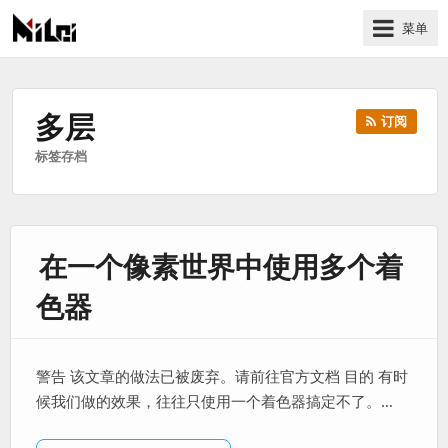
菜单
有
趣
好
多层
订阅
玩
标签存档
的
国
际
技
在一个像素世界中使用多个着
术
与
色器
人
文
的
警告 该文章的做法已被废弃。请前往官方文档 目的 有时
分
候我们做的效果，往往只使用一个着色器搞定不了。…
享
站