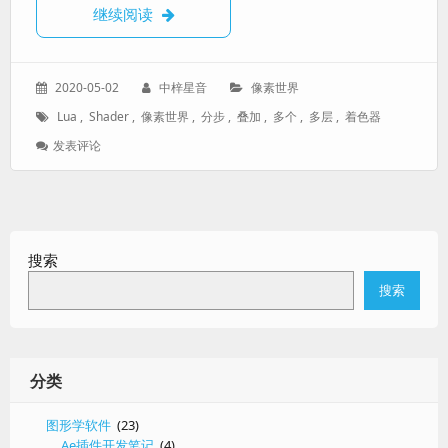
在一个像素世界中使用多个着色器
继续阅读
发
作
分
2020-05-02
中梓星音
像素世界
表
者：
类：
标
Lua
,
Shader
,
像素世界
,
分步
,
叠加
,
多个
,
多层
,
着色器
于：
签：
: 在
发表评论
一
个
像
素
世
搜索
界
中
搜索
使
用
多
个
着
分类
色
器
图形学软件
(23)
Ae插件开发笔记
(4)