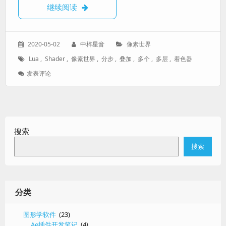
在一个像素世界中使用多个着色器
继续阅读
发
作
分
2020-05-02
中梓星音
像素世界
表
者：
类：
标
Lua
,
Shader
,
像素世界
,
分步
,
叠加
,
多个
,
多层
,
着色器
于：
签：
: 在
发表评论
一
个
像
素
世
搜索
界
中
搜索
使
用
多
个
着
分类
色
器
图形学软件
(23)
Ae插件开发笔记
(4)