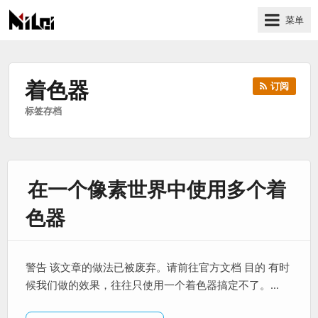
菜单
有
趣
好
着色器
订阅
玩
标签存档
的
国
际
技
在一个像素世界中使用多个着
术
与
色器
人
文
的
警告 该文章的做法已被废弃。请前往官方文档 目的 有时
分
候我们做的效果，往往只使用一个着色器搞定不了。…
享
站