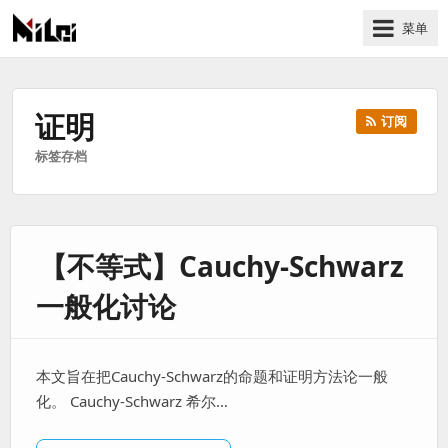
菜单
有
趣
好
证明
订阅
玩
标签存档
的
国
际
技
【不等式】Cauchy-Schwarz
术
与
一般化讨论
人
文
的
本文旨在把Cauchy-Schwarz的命题和证明方法论一般
分
化。 Cauchy-Schwarz 希尔…
享
站