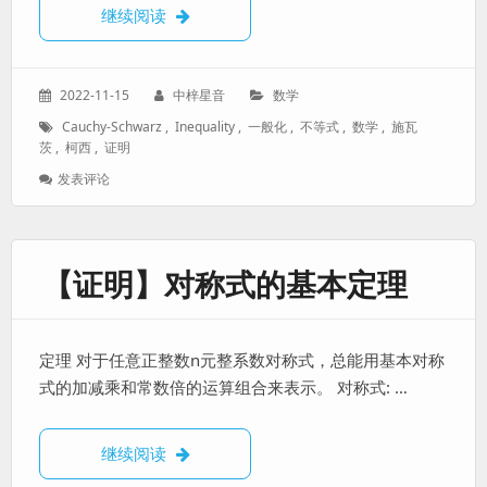
【不等式】Cauchy-Schwarz一般化讨论
继续阅读
发
作
分
2022-11-15
中梓星音
数学
表
者：
类：
标
Cauchy-Schwarz
,
Inequality
,
一般化
,
不等式
,
数学
,
施瓦
于：
签：
茨
,
柯西
,
证明
: 【不
发表评论
等
式】
Cauchy-
Schwarz
【证明】对称式的基本定理
一
般
化
讨
定理 对于任意正整数n元整系数对称式，总能用基本对称
论
式的加减乘和常数倍的运算组合来表示。 对称式: …
【证明】对称式的基本定理
继续阅读