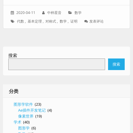
发
作
分
2020-04-11
中梓星音
数学
表
者：
类：
标
: 【证
代数
,
基本定理
,
对称式
,
数学
,
证明
发表评论
于：
签：
明】
对
称
式
的
搜索
基
本
搜索
定
理
分类
图形学软件
(23)
Ae插件开发笔记
(4)
像素世界
(19)
学术
(40)
图形学
(6)