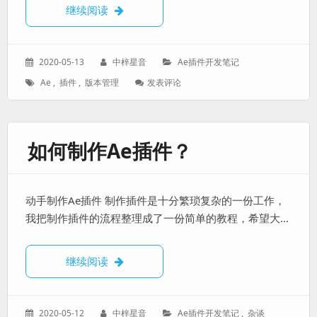
开发并管理Ae插件不同版本之间的UI变动问
继续阅读
发
作
分
2020-05-13
中梓星音
Ae插件开发笔记
表
者：
类：
标
: 开
Ae
,
插件
,
版本管理
发表评论
于：
签：
发
并
管
理
如何制作Ae插件？
Ae
插
件
不
动手制作Ae插件 制作插件是十分繁琐复杂的一份工作，
同
版
我把制作插件的流程整理成了一份简单的教程，希望大…
本
之
间
如何制作Ae插件？
继续阅读
的
UI
变
动
发
作
分
2020-05-12
中梓星音
Ae插件开发笔记
,
杂谈