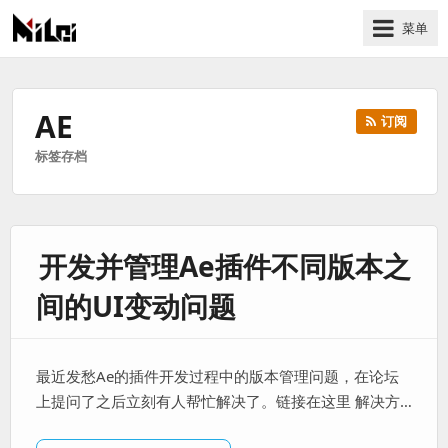
菜单
有
趣
好
AE
订阅
玩
标签存档
的
国
际
技
开发并管理Ae插件不同版本之
术
与
间的UI变动问题
人
文
的
最近发愁Ae的插件开发过程中的版本管理问题，在论坛
分
上提问了之后立刻有人帮忙解决了。链接在这里 解决方…
享
站