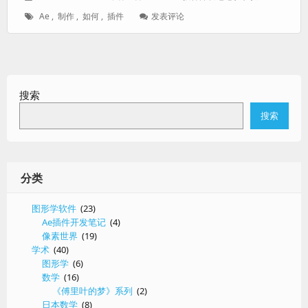
问
表
者：
类：
标
: 如
Ae
,
制作
,
如何
,
插件
发表评论
题
于：
签：
何
制
作
Ae
插
搜索
件？
搜索
分类
图形学软件
(23)
Ae插件开发笔记
(4)
像素世界
(19)
学术
(40)
图形学
(6)
数学
(16)
《傅里叶的梦》系列
(2)
日本数学
(8)