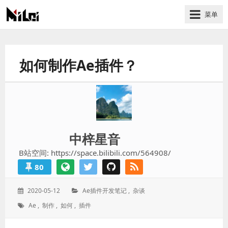
菜单
有
趣
好
如何制作Ae插件？
玩
的
国
际
技
术
中梓星音
与
B站空间: https://space.bilibili.com/564908/
人
80
文
的
发
分
2020-05-12
Ae插件开发笔记
,
杂谈
分
表
类：
标
Ae
,
制作
,
如何
,
插件
享
于：
签：
站