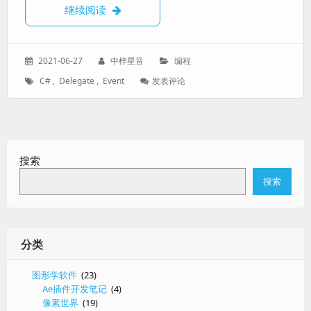
C#的delegate和event关键字
继续阅读
发
作
分
2021-06-27
中梓星音
编程
表
者：
类：
标
: C#
C#
,
Delegate
,
Event
发表评论
于：
签：
的
Delegate
和
Event
关
搜索
键
字
搜索
分类
图形学软件
(23)
Ae插件开发笔记
(4)
像素世界
(19)