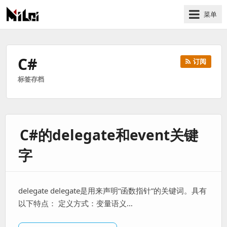
菜单
有
趣
好
C#
订阅
玩
标签存档
的
国
际
技
C#的delegate和event关键
术
与
字
人
文
的
delegate delegate是用来声明“函数指针”的关键词。具有
分
以下特点： 定义方式：变量语义…
享
站