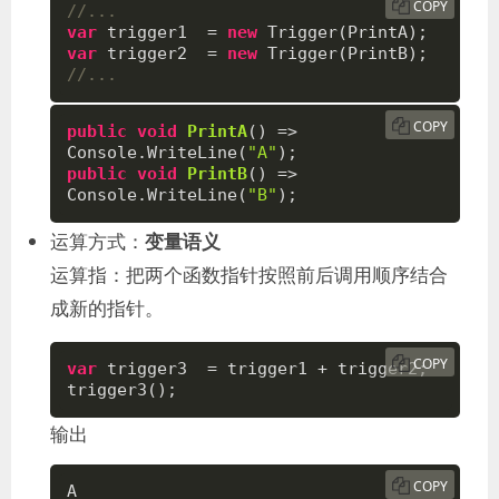
COPY
//...
var
 trigger1  = 
new
var
 trigger2  = 
new
//...
COPY
public
void
PrintA
(
)
 => 
Console.WriteLine(
"A"
public
void
PrintB
(
)
 => 
Console.WriteLine(
"B"
);
运算方式：
变量语义
运算指：把两个函数指针按照前后调用顺序结合
成新的指针。
COPY
var
 trigger3  = trigger1 + trigger2;

trigger3();
输出
COPY
A
