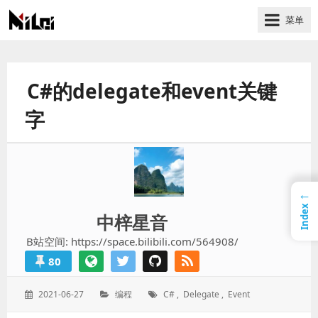
菜单
有
趣
好
C#的delegate和event关键
玩
的
字
国
际
技
术
←
与
Index
中梓星音
人
文
B站空间: https://space.bilibili.com/564908/
的
80
分
享
发
分
标
2021-06-27
编程
C#
,
Delegate
,
Event
站
表
类：
签：