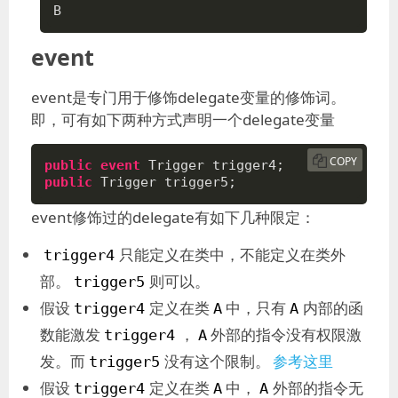
B
event
event是专门用于修饰delegate变量的修饰词。
即，可有如下两种方式声明一个delegate变量
COPY
public
event
public
 Trigger trigger5;
event修饰过的delegate有如下几种限定：
只能定义在类中，不能定义在类外
trigger4
部。
则可以。
trigger5
假设
定义在类
中，只有
内部的函
trigger4
A
A
数能激发
，
外部的指令没有权限激
trigger4
A
发。而
没有这个限制。
参考这里
trigger5
假设
定义在类
中，
外部的指令无
trigger4
A
A