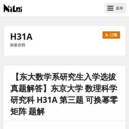
菜单
有
趣
好
H31A
订阅
玩
标签存档
的
国
际
技
【东大数学系研究生入学选拔
术
与
真题解答】东京大学 数理科学
人
文
研究科 H31A 第三题 可换幂零
的
矩阵 题解
分
享
站