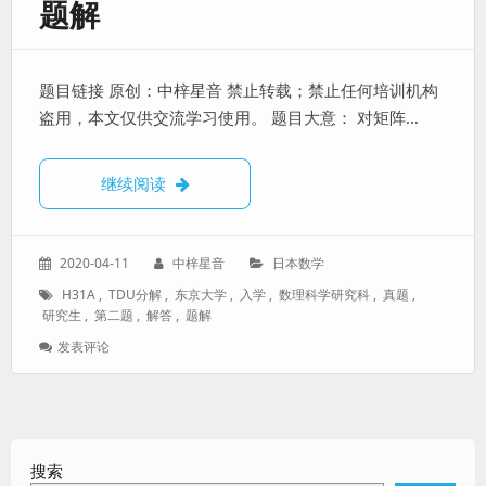
题解
拔
真
题
解
答】
题目链接 原创：中梓星音 禁止转载；禁止任何培训机构
东
盗用，本文仅供交流学习使用。 题目大意： 对矩阵…
京
大
学
【东大数学系研究生入学选拔真题解答】东京大学
继续阅读
数
理
科
学
发
作
分
2020-04-11
中梓星音
日本数学
研
表
者：
类：
标
究
H31A
,
TDU分解
,
东京大学
,
入学
,
数理科学研究科
,
真题
,
于：
签：
科
研究生
,
第二题
,
解答
,
题解
H31A
: 【东
发表评论
第
大
三
数
题
学
可
系
换
研
幂
搜索
究
零