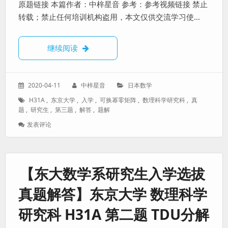
原题链接 本篇作者：中梓星音 参考：参考视频链接 禁止
转载；禁止任何培训机构盗用，本文仅供交流学习使…
【东大数学系研究生入学选拔真题解答】东京大
继续阅读
发
作
分
2020-04-11
中梓星音
日本数学
表
者：
类：
标
H31A
,
东京大学
,
入学
,
可换幂零矩阵
,
数理科学研究科
,
真
于：
签：
题
,
研究生
,
第三题
,
解答
,
题解
: 【东
发表评论
大
数
学
系
【东大数学系研究生入学选拔
研
究
真题解答】东京大学 数理科学
生
入
研究科 H31A 第二题 TDU分解
学
选