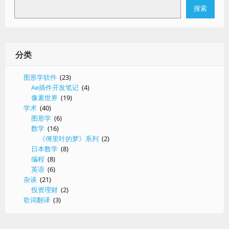
生
矩
搜索
入
阵
学
题
选
解
拔
真
分类
题
解
图形学软件
(23)
答】
Ae插件开发笔记
(4)
东
像素世界
(19)
京
学术
(40)
大
图形学
(6)
学
数学
(16)
数
理
《傅里叶的梦》系列
(2)
科
日本数学
(8)
学
编程
(8)
研
英语
(6)
究
杂谈
(21)
科
投资理财
(2)
H31A
歌词翻译
(3)
第
二
题