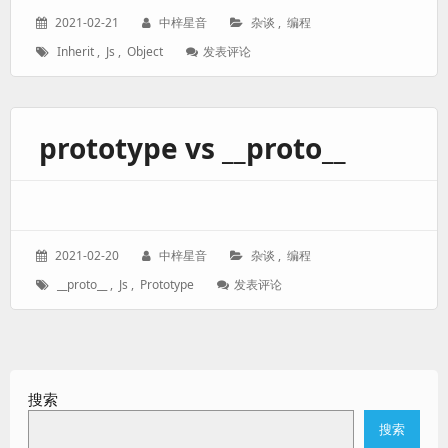
发
作
分
2021-02-21
中梓星音
杂谈
,
编程
表
者：
类：
标
: JavaScript
Inherit
,
Js
,
Object
发表评论
于：
签：
对
象
继
承
prototype vs __proto__
发
作
分
2021-02-20
中梓星音
杂谈
,
编程
表
者：
类：
标
: Prototype
__proto__
,
Js
,
Prototype
发表评论
于：
签：
Vs
__proto__
搜索
搜索