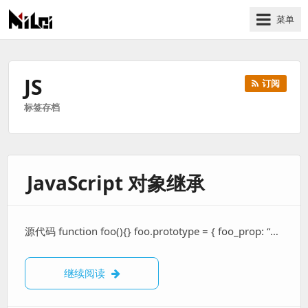
菜单
有
趣
好
JS
订阅
玩
标签存档
的
国
际
技
JavaScript 对象继承
术
与
人
文
源代码 function foo(){} foo.prototype = { foo_prop: “…
的
分
JavaScript 对象继承
继续阅读
享
站