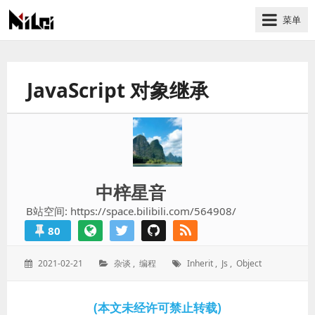
菜单
有
趣
好
JavaScript 对象继承
玩
的
国
际
技
术
中梓星音
与
B站空间: https://space.bilibili.com/564908/
人
80
文
的
发
分
标
2021-02-21
杂谈
,
编程
Inherit
,
Js
,
Object
分
表
类：
签：
享
于：
站
(本文未经许可禁止转载)