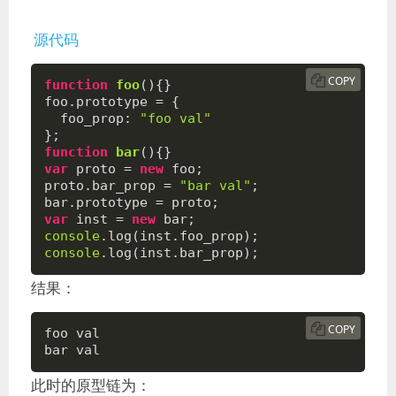
源代码
COPY
function
foo
(
)
{}

foo.prototype = {

foo_prop
: 
"foo val"
function
bar
(
)
var
 proto = 
new
 foo;

proto.bar_prop = 
"bar val"
;

var
 inst = 
new
console
console
.log(inst.bar_prop);
结果：
COPY
foo val

bar val
此时的原型链为：