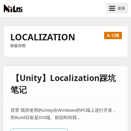
菜单
有
趣
好
LOCALIZATION
订阅
玩
标签存档
的
国
际
技
【Unity】Localization踩坑
术
与
笔记
人
文
的
背景 我所使用的Unity在Windows的PC端上进行开发，
分
而Build目标是IOS端。前段时间我…
享
站