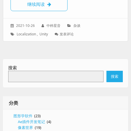
【Unity】Localization踩坑笔记
继续阅读
发
作
分
2021-10-26
中梓星音
杂谈
表
者：
类：
标
: 【Unity】
Localization
,
Unity
发表评论
于：
签：
Localization
踩
坑
笔
记
搜索
搜索
分类
图形学软件
(23)
Ae插件开发笔记
(4)
像素世界
(19)