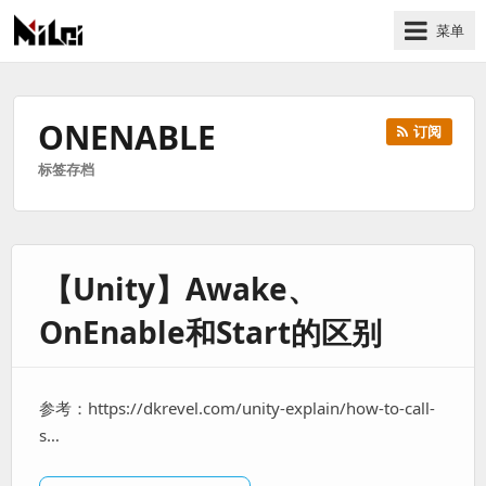
菜单
有
趣
好
ONENABLE
订阅
玩
标签存档
的
国
际
技
【Unity】Awake、
术
与
OnEnable和Start的区别
人
文
的
参考：https://dkrevel.com/unity-explain/how-to-call-
分
s…
享
站