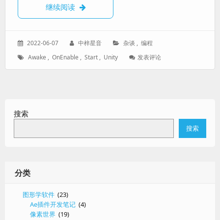
【Unity】Awake、OnEnable和Start的区别
继续阅读
发
作
分
2022-06-07
中梓星音
杂谈
,
编程
表
者：
类：
标
: 【Unity】
Awake
,
OnEnable
,
Start
,
Unity
发表评论
于：
签：
Awake、
OnEnable
和
Start
的
搜索
区
别
搜索
分类
图形学软件
(23)
Ae插件开发笔记
(4)
像素世界
(19)